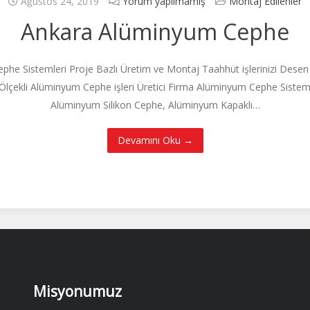
Ağustos 24, 2019
Yorum yapılmamış
Montaj Edilenler
Ankara Alüminyum Cephe
 Sistemleri Proje Bazlı Üretim ve Montaj Taahhüt işlerinizi Desen G
 Ölçekli Alüminyum Cephe işleri Üretici Firma Alüminyum Cephe Siste
Alüminyum Silikon Cephe, Alüminyum Kapaklı…
Devamını Oku →
Misyonumuz